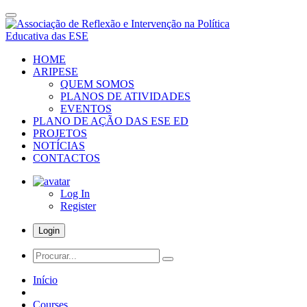
Skip
to
main
content
HOME
ARIPESE
QUEM SOMOS
PLANOS DE ATIVIDADES
EVENTOS
PLANO DE AÇÃO DAS ESE ED
PROJETOS
NOTÍCIAS
CONTACTOS
Log In
Register
Login
Procurar...
Início
Courses