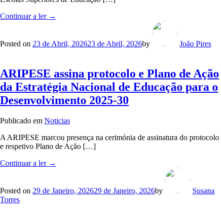
“ESE
Continuar a ler
→
assinam
em
Setúbal
Posted on
23 de Abril, 2026
23 de Abril, 2026
by
João Pires
carta
de
compromisso
ARIPES​E assina protocolo e Plano de Ação
com
da Estratégia Nacional de Educação para o
Estratégia
Nacional
Desenvolvimento 2025-30
de
Educação
Publicado em
Noticias
para
o
A ARIPESE marcou presença na cerimónia de assinatura do protocolo
Desenvolvimento”
e respetivo Plano de Ação […]
“ARIPES​
Continuar a ler
→
E
assina
protocolo
Posted on
29 de Janeiro, 2026
29 de Janeiro, 2026
by
Susana
e
Torres
Plano
de