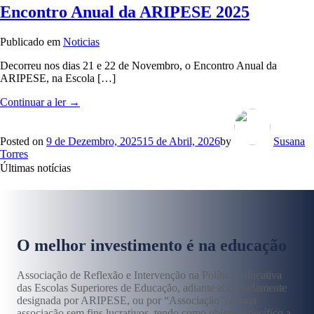
Ação
Encontro Anual da ARIPESE 2025
da
Estratégia
Publicado em
Noticias
Nacional
de
Decorreu nos dias 21 e 22 de Novembro, o Encontro Anual da
Educação
ARIPESE, na Escola […]
para
o
“Encontro
Continuar a ler
→
Desenvolvimento
Anual
2025-
da
30”
ARIPESE
Posted on
9 de Dezembro, 2025
15 de Abril, 2026
by
Susana
2025”
Torres
Últimas notícias
O melhor investimento é na educação
Associação de Reflexão e Intervenção na Política Educativa
das Escolas Superiores de Educação, adiante abreviadamente
designada por ARIPESE, ou por “Associação”, é uma
associação sem fins lucrativos, tendo como objeto específico a