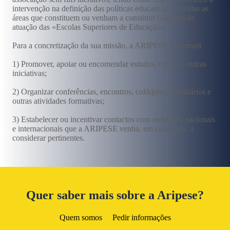
intervenção na definição das políticas educativas em todas as
áreas que constituem ou venham a constituir o âmbito de
atuação das «Escolas Superiores de Educação».
Para a concretização da sua missão, a ARIPESE procurará
1) Promover, apoiar ou encomendar estudos, cursos e outras
iniciativas;
2) Organizar conferências, encontros, colóquios, seminários e
outras atividades formativas;
3) Estabelecer ou incentivar contactos com entidades nacionais
e internacionais que a ARIPESE venha, em cada caso, a
considerar pertinentes.
Quer saber mais sobre a Aripese?
Quem somos
Pedir informações