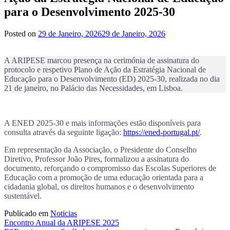
para o Desenvolvimento 2025-30
Posted on
29 de Janeiro, 2026
29 de Janeiro, 2026
A ARIPESE marcou presença na cerimónia de assinatura do
protocolo e respetivo Plano de Ação da Estratégia Nacional de
Educação para o Desenvolvimento (ED) 2025‑30, realizada no dia
21 de janeiro, no Palácio das Necessidades, em Lisboa.
A ENED 2025-30 e mais informações estão disponíveis para
consulta através da seguinte ligação:
https://ened-portugal.pt/
.
Em representação da Associação, o Presidente do Conselho
Diretivo, Professor João Pires, formalizou a assinatura do
documento, reforçando o compromisso das Escolas Superiores de
Educação com a promoção de uma educação orientada para a
cidadania global, os direitos humanos e o desenvolvimento
sustentável.
Publicado em
Noticias
Navegação
Encontro Anual da ARIPESE 2025