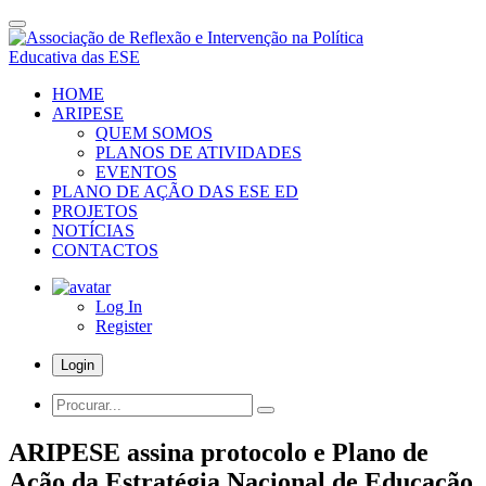
Skip
to
main
content
HOME
ARIPESE
QUEM SOMOS
PLANOS DE ATIVIDADES
EVENTOS
PLANO DE AÇÃO DAS ESE ED
PROJETOS
NOTÍCIAS
CONTACTOS
Log In
Register
Login
Procurar...
ARIPES​E assina protocolo e Plano de
Ação da Estratégia Nacional de Educação